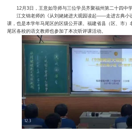
12月3日，
王意如导师与三位学员齐聚福州第二十四中
江文锦老师的《从刘姥姥进大观园读起——走进古典小说
课，也是本学年马尾区的区级公开课。福建省县（区、市）
尾区各校的语文教师也参加了本次听评课活动。