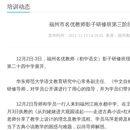
培训动态
福州市名优教师影子研修班第三阶段研
发布时间：2021-12-13 14:19:42 来源：福
12月2日-3日，福州名优教师（初中语文）影子研修
第二十四中学展开。
华东师范大学语文教育研究中心常务副主任、《中文自修
研修导师，对学员公开课进行了用心的指导，并为学员们带
12月2日
导师和学员一行人来到福州江南水都中学。在王
月3日执教的《从刘姥姥进大观园读起——走进古典小说<红
老师分享了教学上设计的理念及教学流程。学员马萍老师及
当下古典小说教学的困惑与难题，以待导师解惑。