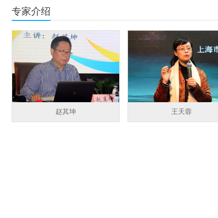
专家介绍
赵其坤
王天蓉